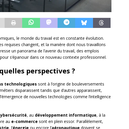
iques, le monde du travail est en constante évolution.
s requises changent, et la manière dont nous travaillons
 dresse un panorama de l’avenir du travail, des emplois
our s’épanouir dans ce nouveau contexte professionnel.
quelles perspectives ?
ns technologiques
sont à l’origine de bouleversements
étiers disparaissent tandis que d’autres apparaissent,
et l’émergence de nouvelles technologies comme l’intelligence
cybersécurité
, au
développement informatique
, à la
re au
e-commerce
sont en plein essor. Parallèlement,
strie
, l’
énergie
ou encore l’
aéronautique
doivent se