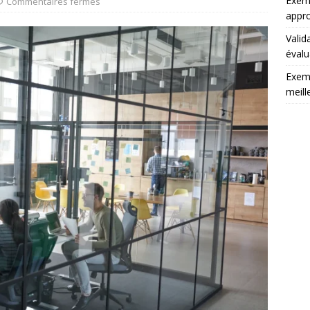
Exemp
Commentaires fermés
appro
Valid
évalu
Exemp
meill