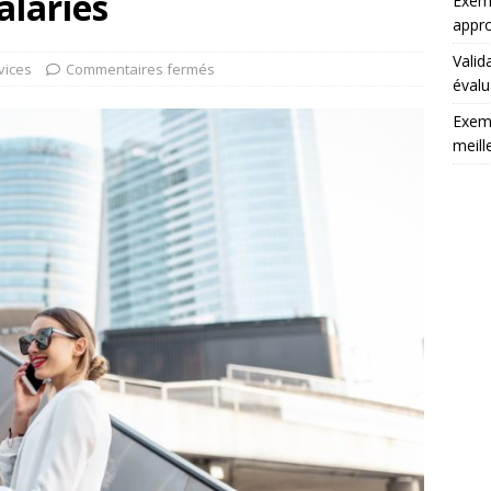
alariés
Exemp
appro
Valid
vices
Commentaires fermés
évalu
Exemp
meill