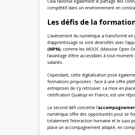
Cela favorise également le partage des conna
compétitif dans un environnement en consta
Les défis de la formatio
L’avènement du numérique a transformé en p
d’apprentissage se sont diversifiés avec l’app
(MPN)
, comme les MOOC (Massive Open Onlin
l’avantage d’être accessibles à tout moment et 
salariés.
Cependant, cette digitalisation pose égaleme
formations proposées : face à une offre pléthor
entreprises de s’y retrouver. La mise en plac
certification Qualiopi en France, est une ré
Le second défi concerne l’
accompagneme
numérique offre des opportunités pour se f
totalement l’interaction humaine et le suivi p
place un accompagnement adapté, en complé