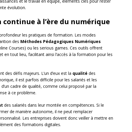
issances et le travail en équipe, éléments clés pour rester
nte évolution.
n continue à l’ère du numérique
rofondeur les pratiques de formation. Les modes
arition des
Méthodes Pédagogiques Numériques
e Courses) ou les serious games. Ces outils offrent
en tout lieu, facilitant ainsi l’accès à la formation pour les
nt des défis majeurs. L’un d’eux est la
qualité
des
ique, il est parfois difficile pour les salariés et les
e d’un cadre de qualité, comme celui proposé par la
ponse à ce problème.
nt
des salariés dans leur montée en compétences. Si le
ormer de manière autonome, il ne peut remplacer
ersonnalisé. Les entreprises doivent donc veiller à mettre en
ment des formations digitales.