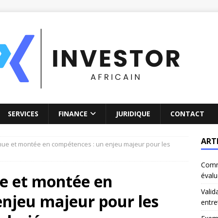
SERVICES
FINANCE
JURIDIQUE
CONTACT
ART
nue et montée en compétences : un enjeu majeur pour les
Comm
e et montée en
évalu
Valid
enjeu majeur pour les
entre