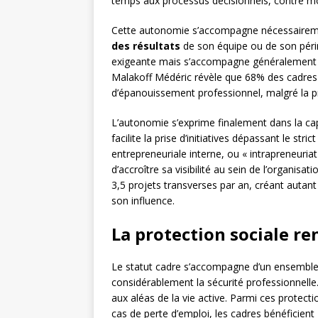
temps aux processus décisionnels, contre m
Cette autonomie s’accompagne nécessairemen
des résultats
de son équipe ou de son périm
exigeante mais s’accompagne généralement 
Malakoff Médéric révèle que 68% des cadres
d’épanouissement professionnel, malgré la pr
L’autonomie s’exprime finalement dans la capa
facilite la prise d’initiatives dépassant le st
entrepreneuriale interne, ou « intrapreneuri
d’accroître sa visibilité au sein de l’organis
3,5 projets transverses par an, créant autant
son influence.
La protection sociale ren
Le statut cadre s’accompagne d’un ensemble 
considérablement la sécurité professionnelle.
aux aléas de la vie active. Parmi ces protect
cas de perte d’emploi, les cadres bénéficien