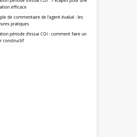
ation période d’essai CDI : 7 étapes pour une
ation efficace
le de commentaire de l’agent évalué : les
eures pratiques
ation période d’essai CDI : comment faire un
r constructif