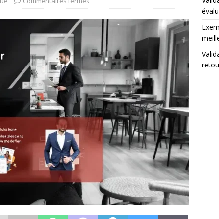
Valid
que
Commentaires fermés
évalu
Exemp
meill
Valid
retou