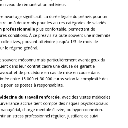
ur niveau de rémunération antérieur.
e avantage significatif. La durée légale du préavis pour un
ntre un à deux mois pour les autres catégories de salariés.
n professionnelle
plus confortable, permettant de
res conditions. À ce préavis s’ajoute souvent une indemnité
collectives, pouvant atteindre jusqu’à 1/3 de mois de
ur le régime général.
t souvent méconnu mais particulièrement avantageux du
uent dans leur contrat cadre une clause de garantie
 d’avocat et de procédure en cas de mise en cause dans
stimée entre 15 000 et 30 000 euros selon la complexité des
e pour les postes à responsabilité.
édecine du travail renforcée
, avec des visites médicales
surveillance accrue tient compte des risques psychosociaux
ss managérial, charge mentale élevée, ou hyperconnexion.
ir un stress professionnel régulier, justifiant ce suivi