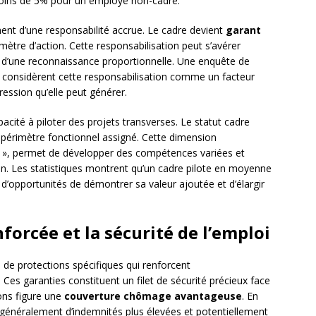
oins de 5% pour un employé non-cadre.
t d’une responsabilité accrue. Le cadre devient
garant
ètre d’action. Cette responsabilisation peut s’avérer
d’une reconnaissance proportionnelle. Une enquête de
 considèrent cette responsabilisation comme un facteur
ession qu’elle peut générer.
cité à piloter des projets transverses. Le statut cadre
rict périmètre fonctionnel assigné. Cette dimension
at », permet de développer des compétences variées et
ation. Les statistiques montrent qu’un cadre pilote en moyenne
 d’opportunités de démontrer sa valeur ajoutée et d’élargir
forcée et la sécurité de l’emploi
de protections spécifiques qui renforcent
 Ces garanties constituent un filet de sécurité précieux face
ions figure une
couverture chômage avantageuse
. En
t généralement d’indemnités plus élevées et potentiellement