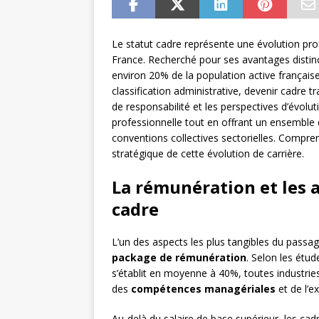
Le statut cadre représente une évolution prof
France. Recherché pour ses avantages distinc
environ 20% de la population active française
classification administrative, devenir cadre 
de responsabilité et les perspectives d’évolu
professionnelle tout en offrant un ensemble 
conventions collectives sectorielles. Compre
stratégique de cette évolution de carrière.
La rémunération et les 
cadre
L’un des aspects les plus tangibles du passag
package de rémunération
. Selon les étud
s’établit en moyenne à 40%, toutes industries
des
compétences managériales
et de l’e
Au-delà du salaire de base supérieur, les ca