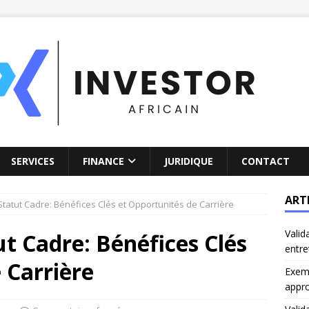
SERVICES
FINANCE
JURIDIQUE
CONTACT
ART
Statut Cadre: Bénéfices Clés et Opportunités de Carrière
Valid
ut Cadre: Bénéfices Clés
entre
 Carrière
Exemp
appro